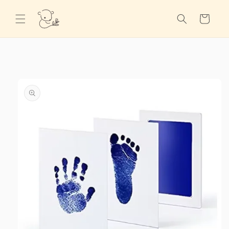
Ir
directamente
Carrito
al contenido
Ir
directamente
a la
información
del producto