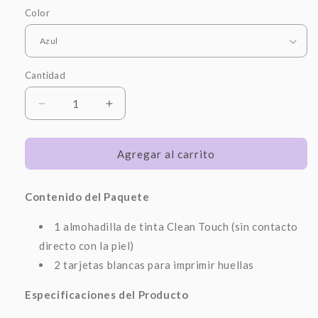
Color
Cantidad
Reducir
Aumentar
cantidad
cantidad
para
para
Kit
Kit
Agregar al carrito
huella
huella
de
de
Contenido del Paquete
manos
manos
y
y
1 almohadilla de tinta Clean Touch (sin contacto
pies
pies
para
para
directo con la piel)
bebé
bebé
2 tarjetas blancas para imprimir huellas
Especificaciones del Producto