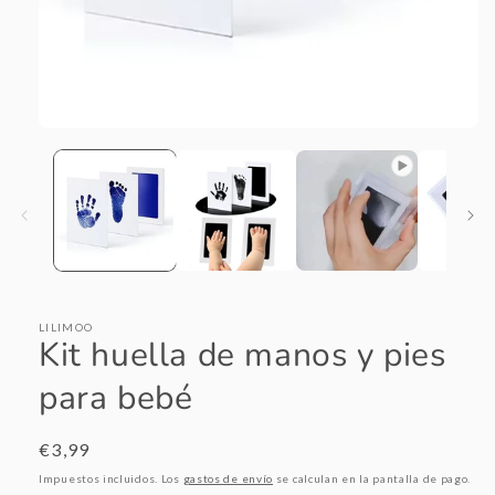
Abrir
elemento
multimedia
1
en
una
ventana
modal
LILIMOO
Kit huella de manos y pies
para bebé
Precio
€3,99
habitual
Impuestos incluidos. Los
gastos de envío
se calculan en la pantalla de pago.